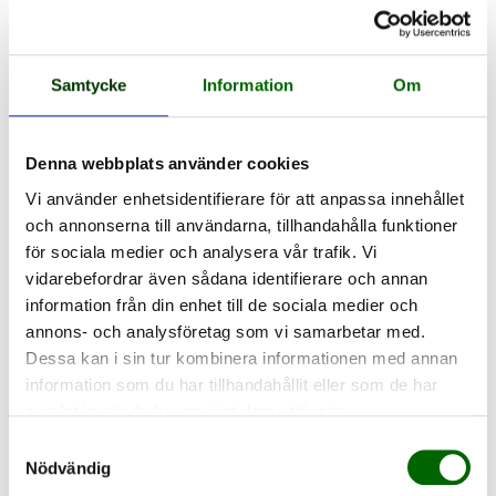
Martin Schöllin
ordforande@snigeln.se
Kassör
Samtycke
Information
Om
Adam Hedbeck
ekonomi@snigeln.se
Denna webbplats använder cookies
Personalansvarig
Elin Törnqvist
Vi använder enhetsidentifierare för att anpassa innehållet
personalansvarig@snigeln.se
och annonserna till användarna, tillhandahålla funktioner
för sociala medier och analysera vår trafik. Vi
Adress till Snigeln
vidarebefordrar även sådana identifierare och annan
Föräldraföreningen Snigeln
information från din enhet till de sociala medier och
Albogaleden 9
annons- och analysföretag som vi samarbetar med.
614 31 SÖDERKÖPING
Dessa kan i sin tur kombinera informationen med annan
info@snigeln.se
information som du har tillhandahållit eller som de har
0735-18 17 31
samlat in när du har använt deras tjänster.
Samtyckesval
Nödvändig