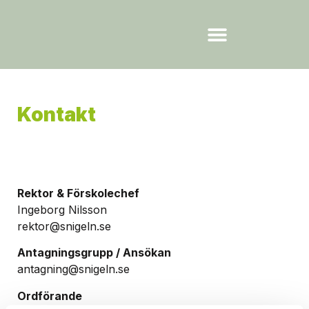
Ansök om plats
Kontakt
Rektor & Förskolechef
Ingeborg Nilsson
rektor@snigeln.se
Antagningsgrupp / Ansökan
antagning@snigeln.se
Ordförande