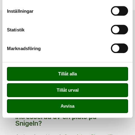
Inställningar
Statistik
Adress
Albogaleden 9
Marknadsföring
614 31 Söderköping
Visa på karta
Tillåt alla
Kontakt
Tillåt urval
info@snigeln.se
0735-18 17 31
Avvisa
Intresserad av en plats på
Snigeln?