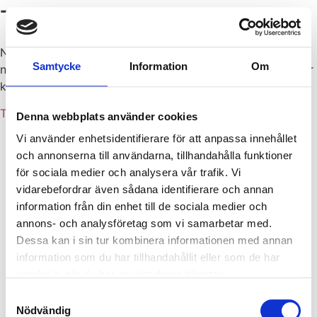
Tack för din förfrågan!
Någon från förskolan kontaktar dig inom kort. Har du
Samtycke
Information
Om
några frågor redan nu kan du alltid ringa till förskolan eller
kontakta
antagning@snigeln.se
Tillbaka till startsidan
Denna webbplats använder cookies
Vi använder enhetsidentifierare för att anpassa innehållet
och annonserna till användarna, tillhandahålla funktioner
för sociala medier och analysera vår trafik. Vi
vidarebefordrar även sådana identifierare och annan
information från din enhet till de sociala medier och
annons- och analysföretag som vi samarbetar med.
Dessa kan i sin tur kombinera informationen med annan
information som du har tillhandahållit eller som de har
samlat in när du har använt deras tjänster.
Samtyckesval
Nödvändig