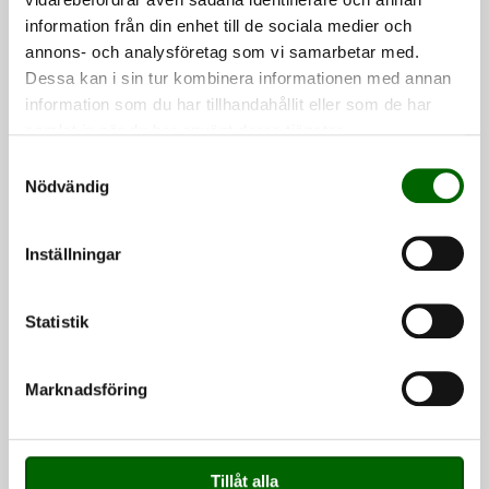
information från din enhet till de sociala medier och
annons- och analysföretag som vi samarbetar med.
Adress
Dessa kan i sin tur kombinera informationen med annan
information som du har tillhandahållit eller som de har
Albogaleden 9
samlat in när du har använt deras tjänster.
614 31 Söderköping
Visa på karta
Samtyckesval
Nödvändig
Kontakt
Inställningar
info@snigeln.se
0735-18 17 31
Statistik
Intresserad av en plats på
Snigeln?
Marknadsföring
Just nu har vi inga lediga platser förens till
hösten 2027. Ta kontakt
Tillåt alla
med
antagning@snigeln.se
för att få mer