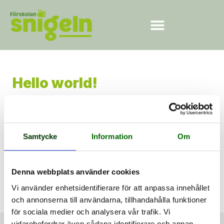
Ansök om plats
Hello world!
Samtycke
Information
Om
Welcome to WordPress. This is your first post. Edit
or delete it, then start writing!
Denna webbplats använder cookies
Vi använder enhetsidentifierare för att anpassa innehållet
och annonserna till användarna, tillhandahålla funktioner
för sociala medier och analysera vår trafik. Vi
vidarebefordrar även sådana identifierare och annan